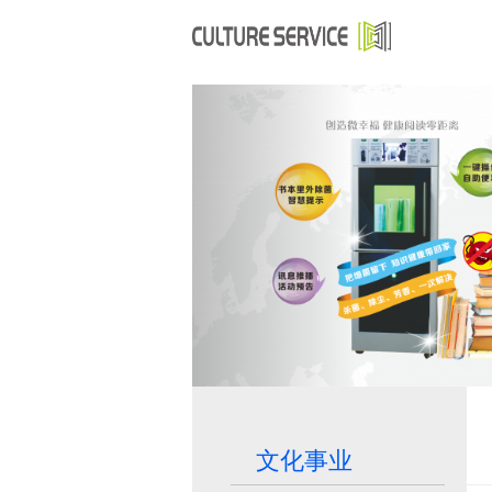
Previous
文化事业